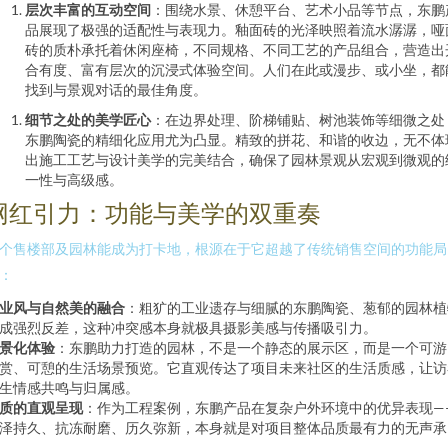
层次丰富的互动空间
：围绕水景、休憩平台、艺术小品等节点，东鹏
品展现了极强的适配性与表现力。釉面砖的光泽映照着流水潺潺，哑
砖的质朴承托着休闲座椅，不同规格、不同工艺的产品组合，营造出
合有度、富有层次的沉浸式体验空间。人们在此或漫步、或小坐，都
找到与景观对话的最佳角度。
细节之处的美学匠心
：在边界处理、阶梯铺贴、树池装饰等细微之处
东鹏陶瓷的精细化应用尤为凸显。精致的拼花、和谐的收边，无不体
出施工工艺与设计美学的完美结合，确保了园林景观从宏观到微观的
一性与高级感。
网红引力：功能与美学的双重奏
个售楼部及园林能成为打卡地，根源在于它超越了传统销售空间的功能局
：
业风与自然美的融合
：粗犷的工业遗存与细腻的东鹏陶瓷、葱郁的园林植
成强烈反差，这种冲突感本身就极具摄影美感与传播吸引力。
景化体验
：东鹏助力打造的园林，不是一个静态的展示区，而是一个可游
赏、可憩的生活场景预览。它直观传达了项目未来社区的生活质感，让访
生情感共鸣与归属感。
质的直观呈现
：作为工程案例，东鹏产品在复杂户外环境中的优异表现—
泽持久、抗冻耐磨、历久弥新，本身就是对项目整体品质最有力的无声承
。