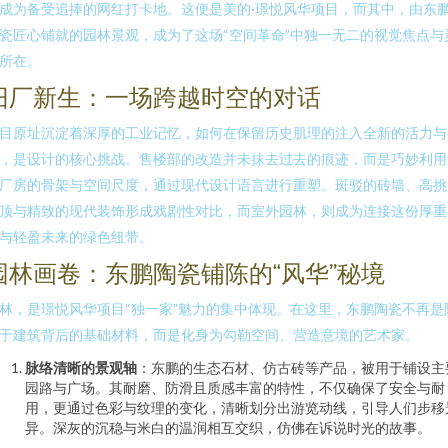
成为备受追捧的网红打卡地。这便是美的·璟悦风华项目，而其中，由东
瓷匠心铺就的园林景观，成为了这场“空间革命”中独一无二的视觉焦点与
所在。
旧厂新生：一场跨越时空的对话
目原址沉淀着深厚的工业记忆，如何在保留历史肌理的注入全新的活力与
，是设计的核心挑战。售楼部的改造并未抹去过去的痕迹，而是巧妙利用
厂房的骨架与空间尺度，通过现代设计语言进行重塑。斑驳的砖墙、高挑
顶与精致的现代装饰形成戏剧性对比，而室外园林，则成为连接这份厚重
与轻盈未来的绿色纽带。
园林画卷：东鹏陶瓷铺陈的“风华”秘境
林，是璟悦风华项目“独一家”魅力的集中体现。在这里，东鹏陶瓷不再是
于建筑背后的基础材料，而是化身为勾勒空间、营造意境的艺术家。
脉络清晰的景观轴
：东鹏的生态石材、仿古砖等产品，被用于铺设主
园路与广场。其耐磨、防滑且质感丰富的特性，不仅确保了安全与耐
用，更通过色彩与纹理的变化，清晰划分出游览动线，引导人们步移
异。深灰的沉稳与米白的温润相互交织，仿佛在诉说时光的故事。