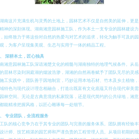
湖南这片充满生机与灵秀的土地上，园林艺术不仅是自然美的延伸，更是
精神的深刻体现。湖南湘意园林施工队，作为本土一支专业的园林建设力
，始终致力于将这份对自然的热爱与对艺术的追求，转化为触手可及的园
观，为客户呈现集美观、生态与实用于一体的精品工程。
、 深耕本土，匠心独具
南湘意园林施工队深谙湘楚文化的精髓与湖南独特的地理气候条件。从岳
的层林尽染到洞庭湖的烟波浩渺，湖湘的自然画卷赋予了团队无尽的灵感
施工实践中，团队善于因地制宜，巧妙运用本地石材、竹木及乡土植物，
域特色与现代设计理念相融合，打造出既富有文化底蕴又符合现代审美需
园林空间。无论是古典意境的私家院落，还是现代简约的公共绿地，湘意
都能精准把握风格，以匠心雕琢每一处细节。
、 专业团队，全流程服务
工队的核心竞争力在于其专业的团队与完善的服务体系。团队拥有经验丰
设计师、技艺精湛的园艺师和严谨负责的工程管理人员。从项目初期的现