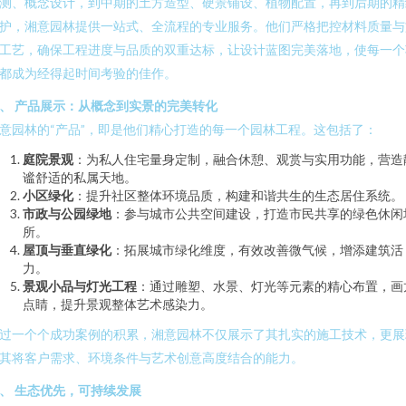
测、概念设计，到中期的土方造型、硬景铺设、植物配置，再到后期的精
护，湘意园林提供一站式、全流程的专业服务。他们严格把控材料质量与
工艺，确保工程进度与品质的双重达标，让设计蓝图完美落地，使每一个
都成为经得起时间考验的佳作。
、 产品展示：从概念到实景的完美转化
意园林的“产品”，即是他们精心打造的每一个园林工程。这包括了：
庭院景观
：为私人住宅量身定制，融合休憩、观赏与实用功能，营造
谧舒适的私属天地。
小区绿化
：提升社区整体环境品质，构建和谐共生的生态居住系统。
市政与公园绿地
：参与城市公共空间建设，打造市民共享的绿色休闲
所。
屋顶与垂直绿化
：拓展城市绿化维度，有效改善微气候，增添建筑活
力。
景观小品与灯光工程
：通过雕塑、水景、灯光等元素的精心布置，画
点睛，提升景观整体艺术感染力。
过一个个成功案例的积累，湘意园林不仅展示了其扎实的施工技术，更展
其将客户需求、环境条件与艺术创意高度结合的能力。
、 生态优先，可持续发展