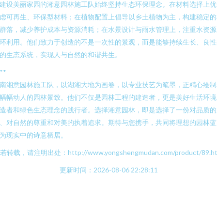
建设美丽家园的湘意园林施工队始终坚持生态环保理念。在材料选择上优
虑可再生、环保型材料；在植物配置上倡导以乡土植物为主，构建稳定的
群落，减少养护成本与资源消耗；在水景设计与雨水管理上，注重水资源
环利用。他们致力于创造的不是一次性的景观，而是能够持续生长、良性
的生态系统，实现人与自然的和谐共生。
**
南湘意园林施工队，以湖湘大地为画卷，以专业技艺为笔墨，正精心绘制
幅幅动人的园林景致。他们不仅是园林工程的建造者，更是美好生活环境
造者和绿色生态理念的践行者。选择湘意园林，即是选择了一份对品质的
、对自然的尊重和对美的执着追求。期待与您携手，共同将理想的园林蓝
为现实中的诗意栖居。
若转载，请注明出处：http://www.yongshengmudan.com/product/89.ht
更新时间：2026-08-06 22:28:11