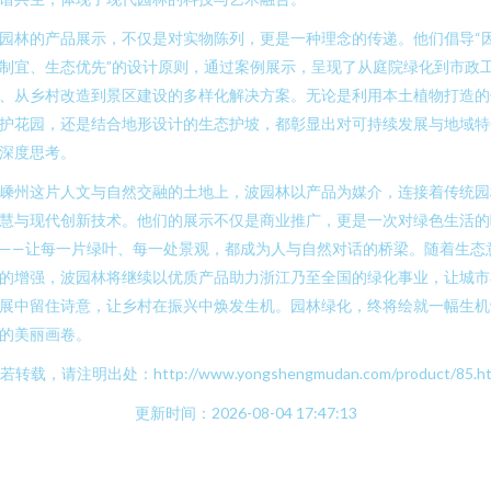
园林的产品展示，不仅是对实物陈列，更是一种理念的传递。他们倡导“
制宜、生态优先”的设计原则，通过案例展示，呈现了从庭院绿化到市政
、从乡村改造到景区建设的多样化解决方案。无论是利用本土植物打造的
护花园，还是结合地形设计的生态护坡，都彰显出对可持续发展与地域特
深度思考。
嵊州这片人文与自然交融的土地上，波园林以产品为媒介，连接着传统园
慧与现代创新技术。他们的展示不仅是商业推广，更是一次对绿色生活的
——让每一片绿叶、每一处景观，都成为人与自然对话的桥梁。随着生态
的增强，波园林将继续以优质产品助力浙江乃至全国的绿化事业，让城市
展中留住诗意，让乡村在振兴中焕发生机。园林绿化，终将绘就一幅生机
的美丽画卷。
若转载，请注明出处：http://www.yongshengmudan.com/product/85.ht
更新时间：2026-08-04 17:47:13