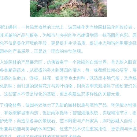
浙江嵊州，一片绿意盎然的土地上，波园林作为当地园林绿化的佼佼者，
其卓越的产品与服务，为城市与乡村的生态建设增添一抹亮丽的色彩。园
化不仅是美化环境的手段，更是提升生活品质、促进生态和谐的重要途径
园林的产品展示，正是这一理念的生动体现。
入波园林的产品展示区，仿佛置身于一个微缩的自然世界。首先映入眼帘
各类精选苗木，从挺拔的乔木到繁茂的灌木，每一株都经过精心培育，展
旺盛的生命力。香樟、桂花、银杏等乡土树种，既适应本地气候，又承载
化韵味；而引进的观赏花卉与彩叶植物，则为四季景观增添了缤纷变幻的
。这些苗木不仅是绿化的基础，更是构建生态多样性的关键元素。
了植物材料，波园林还展示了先进的园林设施与装饰产品。环保透水铺装
，有效缓解城市内涝，促进雨水循环；智能灌溉系统，实现精准节水，提
护效率；而造型各异的景观石、艺术雕塑与户外家具，则巧妙融入自然，
出兼具功能与美学的休闲空间。这些产品不仅注重实用性，更强调与环境
谐共生，体现了现代园林的科技与艺术融合。