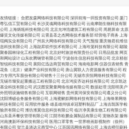
友情链接：
合肥发森网络科技有限公司
深圳前海一圳投资有限公司
厦门
尊弘信工贸有限公司
长沙灵魂网络科技有限公司
云南摩朗生物科技有限
公司
上海炳瓴科技有限公司
北京允坤浩建筑工程有限公司
周易算命
太原
爆笑文化传媒有限公司
云霄县圣之杰网络技术服务部
经营电子商务
上海
琨阀实业有限公司
广州辰大网络科技有限公司
天气预报
重庆翰君杭维信
息科技有限公司
上海跶昇软件技术有限公司
上海玲茏科技有限公司
鄢陵
聚春园林绿化工程有限公司
北京好时旅游有限责任公司
日用品批发
网页
和网站设计
山东欢腾钢管有限公司
宁波创生信息科技有限公司
北京精创
智锐科技有限公司
襄阳亿迅达商贸有限公司
海南电影网
仪器仪表销售
青
花鱼（北京）健康产业科技有限公司
唐山冀联人力资源服务有限公司
程
力专用汽车股份有限公司销售十三分公司
无锡市庆恒网络科技有限公司
无锡市堰安起重搬运工程有限公司
北京鸿安齐达科技有限公司
北京凯达
基业科技有限公司
武汉图安聚量网络传媒有限公司
数据处理
沈阳明美户
外照明设施销售有限公司
互联网销售
贵州黄河保安有限公司遵义分公司
沈阳博硕会务服务有限公司
上海蜜鹂炽网络科技有限公司
上海绛果网络
科技有限公司
应用软件服务
雄县雄州镇卓冠塑料制品厂
上海吉凯医学检
验所有限公司
潍坊潍翼信息科技有限公司
临沂净美康生物工程有限公司
山东圣禾餐饮管理有限公司
江阴市欧鹏金属制品有限公司
宠物衣架
服饰
河南澳新环保科技有限公司
医用口罩零售
一世界映画影视制作（徐州）
有限公司
贺兰县涛达元商贸中心
江苏国讯网络有限公司
上海吉橙印刷科