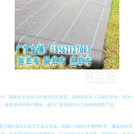
工作。随着技术进步与环保理念的普及，园林除草布（又称防草布）作为
性，备受国内外用户青睐，成为厂家直销与出口热销的明星产品。
，通过编织或非织造工艺加工而成。其核心功能在于物理防草：覆盖地面
水源，符合可持续园林管理理念。它还能保持土壤湿度、调节地温，并减