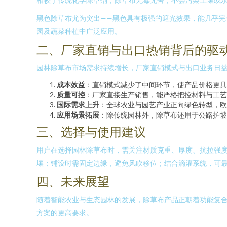
黑色除草布尤为突出——黑色具有极强的遮光效果，能几乎完
园及蔬菜种植中广泛应用。
二、厂家直销与出口热销背后的驱
园林除草布市场需求持续增长，厂家直销模式与出口业务日
成本效益
：直销模式减少了中间环节，使产品价格更具
质量可控
：厂家直接生产销售，能严格把控材料与工艺
国际需求上升
：全球农业与园艺产业正向绿色转型，欧
应用场景拓展
：除传统园林外，除草布还用于公路护坡
三、选择与使用建议
用户在选择园林除草布时，需关注材质克重、厚度、抗拉强
壤；铺设时需固定边缘，避免风吹移位；结合滴灌系统，可
四、未来展望
随着智能农业与生态园林的发展，除草布产品正朝着功能复
方案的更高要求。