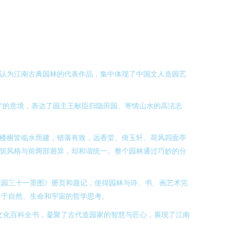
公认为江南古典园林的代表作品，集中体现了中国文人造园艺
”的意境，表达了园主王献臣归隐田园、寄情山水的高洁志
台楼榭皆临水而建，错落有致，远香堂、倚玉轩、荷风四面亭
建筑风格与前两部迥异，却和谐统一。整个园林通过巧妙的分
政园三十一景图》册页和题记，使得园林与诗、书、画艺术完
对于自然、生命和宇宙的哲学思考。
文化百科全书，凝聚了古代造园家的智慧与匠心，展现了江南
。