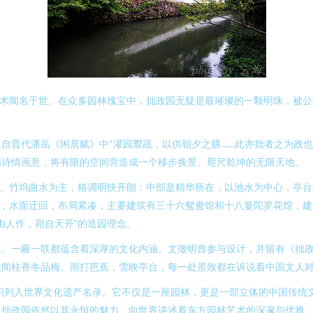
艺术闻名于世。在众多园林瑰宝中，拙政园无疑是最璀璨的一颗明珠，被
自晋代潘岳《闲居赋》中“灌园鬻蔬，以供朝夕之膳……此亦拙者之为政也
满诗情画意，将有限的空间营造成一个移步换景、咫尺乾坤的无限天地。
地、竹坞曲水为主，格调明快开朗；中部是精华所在，以池水为中心，亭
”，水面迂回，布局紧凑，主要建筑有三十六鸳鸯馆和十八曼陀罗花馆，
由人作，宛自天开”的造园理念。
木、一匾一联都蕴含着深厚的文化内涵。文徵明曾参与设计，并留有《拙
秋闻桂香冬品梅。雨打芭蕉，雪映亭台，每一处景致都在诉说着中国文人
组织列入世界文化遗产名录。它不仅是一座园林，更是一部立体的中国传统
，拙政园依然以其永恒的魅力，向世界讲述着东方园林艺术的深邃与优雅