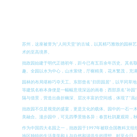
苏州，这座被誉为“人间天堂”的古城，以其精巧雅致的园林
术的至高境界。
拙政园始建于明代正德初年，距今已有五百余年历史。其名取
趣。全园以水为中心，山水萦绕，厅榭精美，花木繁茂，充
园林的布局堪称巧夺天工。东部曾名“归田园居”，以平冈草
等建筑名称本身便是一幅幅意境深远的画卷；西部原名“补园
隔与借景，营造出曲折幽深、层次丰富的空间感，体现了“虽
拙政园不仅是视觉的盛宴，更是文化的载体。园中的一石一
美融合。漫步园中，可见四季景致各异：春赏杜鹃夏观荷，
作为中国四大名园之一，拙政园于1997年被联合国教科文
地区独特的生活美学和人与自然和谐共生的理想。时至今日