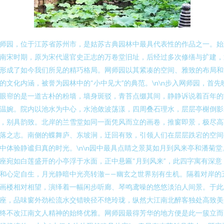
师园，位于江苏省苏州市，是姑苏古典园林中最具代表性的作品之一。始
南宋时期，原为宋代退官史正志的万卷堂旧址，后经过多次修缮与扩建，
形成了如今我们所见的精巧格局。网师园以其紧凑的空间、雅致的布局和
的文化内涵，被誉为园林中的“小中见大”的典范。\n\n步入网师园，首先
眼帘的是一道古朴的粉墙，墙身斑驳，青苔点缀其间，静静诉说着百年的
温婉。院内以池水为中心，水池敛波荡漾，四周叠石理水，层层亭榭倒影
，别具韵致。北岸的兰雪堂如同一面凭风而立的画卷，推窗即景，极尽高
落之志。南侧的蝶舞庐、东坡涧，迂回有致，引领人们在层层跌宕的空间
中体验静谧归真的时光。\n\n园中最具点睛之景莫如月到风来亭和潘菊堂
座宛如白莲盛开的小亭浮于水面，正中悬匾“月到风来”，此四字寓有深意
和心定自生，月光静暗中光亮转澈——幽玄之世界别有生机。隔着对岸的
画楼相对相望，演绎着一幅闲步听廊、琴鸣鸢噪的悠悠淡泊人间景。于此
座，品味窗外劲松流水交错映径不绝玲珑，纵然大江南北醉客独处高致美
终不改江南文人精神的始终优雅。网师园最得芳华的地方便是此一簇立而