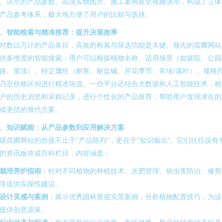
。详尽的产品参数、高清实物图片、施工案例甚至视频演示，构成了立体
产品参考体系，极大地方便了用户的比较与选择。
、智能检索与精准推荐：提升决策效率
对数以万计的产品条目，高效的检索与筛选功能是关键。领先的苗圃网站
供多维度的智能搜索：用户可以根据植物名称、适用场景（如庭院、公园
路、屋顶）、特定属性（耐寒、耐盐碱、开花季节、常绿/落叶）、规格
乃至价格区间进行精准筛选。一些平台还结合大数据和人工智能技术，根
户的历史浏览和采购记录，进行个性化的产品推荐，帮助用户发现潜在的
或更优的替代方案。
、知识赋能：从产品参数到应用解决方案
级苗圃网站的价值不止于“产品陈列”，更在于“知识输出”。它们往往设有
的资讯板块或百科栏目，内容涵盖：
栽培养护指南
：针对不同植物的种植技术、水肥管理、病虫害防治、修剪
等提供实操性建议。
设计灵感与案例
：展示优秀园林景观实景案例，分析植物配置技巧，为设
提供创意源泉。