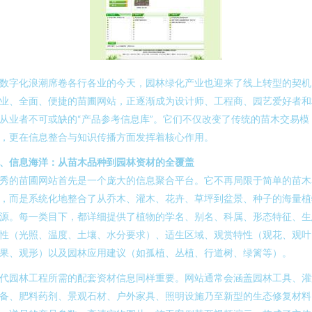
数字化浪潮席卷各行各业的今天，园林绿化产业也迎来了线上转型的契机
业、全面、便捷的苗圃网站，正逐渐成为设计师、工程商、园艺爱好者和
从业者不可或缺的“产品参考信息库”。它们不仅改变了传统的苗木交易模
，更在信息整合与知识传播方面发挥着核心作用。
、信息海洋：从苗木品种到园林资材的全覆盖
秀的苗圃网站首先是一个庞大的信息聚合平台。它不再局限于简单的苗木
，而是系统化地整合了从乔木、灌木、花卉、草坪到盆景、种子的海量植
源。每一类目下，都详细提供了植物的学名、别名、科属、形态特征、生
性（光照、温度、土壤、水分要求）、适生区域、观赏特性（观花、观叶
果、观形）以及园林应用建议（如孤植、丛植、行道树、绿篱等）。
代园林工程所需的配套资材信息同样重要。网站通常会涵盖园林工具、灌
备、肥料药剂、景观石材、户外家具、照明设施乃至新型的生态修复材料