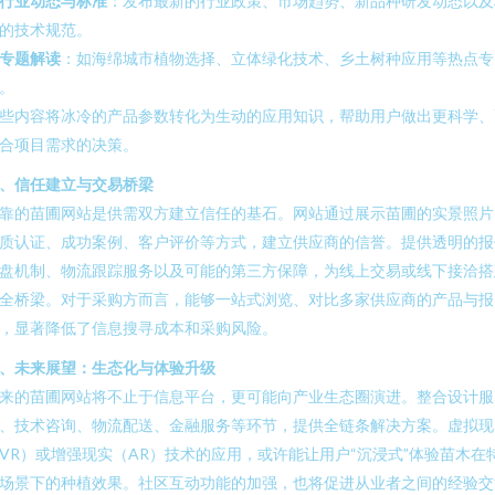
行业动态与标准
：发布最新的行业政策、市场趋势、新品种研发动态以及
的技术规范。
专题解读
：如海绵城市植物选择、立体绿化技术、乡土树种应用等热点专
。
些内容将冰冷的产品参数转化为生动的应用知识，帮助用户做出更科学、
合项目需求的决策。
、信任建立与交易桥梁
靠的苗圃网站是供需双方建立信任的基石。网站通过展示苗圃的实景照片
质认证、成功案例、客户评价等方式，建立供应商的信誉。提供透明的报
盘机制、物流跟踪服务以及可能的第三方保障，为线上交易或线下接洽搭
全桥梁。对于采购方而言，能够一站式浏览、对比多家供应商的产品与报
，显著降低了信息搜寻成本和采购风险。
、未来展望：生态化与体验升级
来的苗圃网站将不止于信息平台，更可能向产业生态圈演进。整合设计服
、技术咨询、物流配送、金融服务等环节，提供全链条解决方案。虚拟现
VR）或增强现实（AR）技术的应用，或许能让用户“沉浸式”体验苗木在
场景下的种植效果。社区互动功能的加强，也将促进从业者之间的经验交