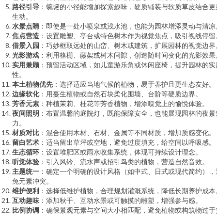
路径引导
：蜿蜒的小径能增加探索趣味，硬质铺装与软质草皮结合更
生动。
水景点睛
：即使是一处小喷泉或浅水池，也能为园林增添灵动与清凉
焦点营造
：设置雕塑、亭台或特色树木作为视觉焦点，吸引视线停留
借景入园
：巧妙框取远处的山峦、树木或建筑，扩展园林的视觉边界
光影游戏
：利用格栅、藤架或树木间隙，创造随时间变化的光影效果
实用兼顾
：预留活动区域，如儿童游乐角或休闲座椅，提升园林的实
性。
本土植物优先
：选择适应当地气候的植物，易于养护且更生态友好。
边缘软化
：用蔓生植物或自然石块柔化围墙、台阶等硬质边界。
芳香元素
：种植茉莉、桂花等芳香植物，增添嗅觉上的愉悦体验。
夜间照明
：布置温馨的庭院灯，既能保障安全，也能展现园林的夜景
力。
材质对比
：混合使用木材、石材、金属等不同材质，增加质感变化。
留白艺术
：适当留出草坪或空地，避免过度填充，给空间以呼吸感。
生态循环
：设置堆肥区或雨水收集系统，体现可持续设计理念。
听觉体验
：引入风铃、流水声或招引鸟类的植物，营造自然音效。
主题统一
：确定一个明确的设计风格（如中式、日式或现代简约），
免元素冲突。
维护便利
：选择低维护植物，合理规划灌溉系统，降低长期养护成本
互动趣味
：添加秋千、互动水景或可触摸的雕塑，增强参与感。
比例协调
：确保景观元素与空间大小相匹配，避免植物或构筑物过于