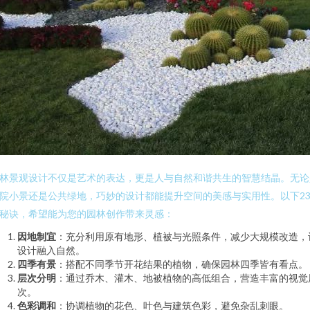
林景观设计不仅是艺术的表达，更是人与自然和谐共生的智慧结晶。无论
院小景还是公共绿地，巧妙的设计都能提升空间的美感与实用性。以下2
秘诀，希望能为您的园林创作带来灵感：
因地制宜
：充分利用原有地形、植被与光照条件，减少大规模改造，
设计融入自然。
四季有景
：搭配不同季节开花结果的植物，确保园林四季皆有看点。
层次分明
：通过乔木、灌木、地被植物的高低组合，营造丰富的视觉
次。
色彩调和
：协调植物的花色、叶色与建筑色彩，避免杂乱刺眼。