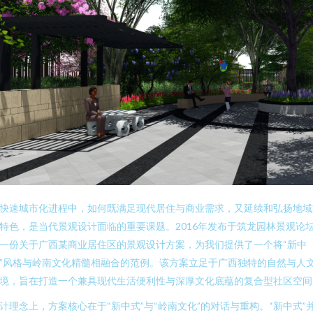
快速城市化进程中，如何既满足现代居住与商业需求，又延续和弘扬地域
特色，是当代景观设计面临的重要课题。2016年发布于筑龙园林景观论
一份关于广西某商业居住区的景观设计方案，为我们提供了一个将“新中
”风格与岭南文化精髓相融合的范例。该方案立足于广西独特的自然与人
境，旨在打造一个兼具现代生活便利性与深厚文化底蕴的复合型社区空间
计理念上，方案核心在于“新中式”与“岭南文化”的对话与重构。“新中式”