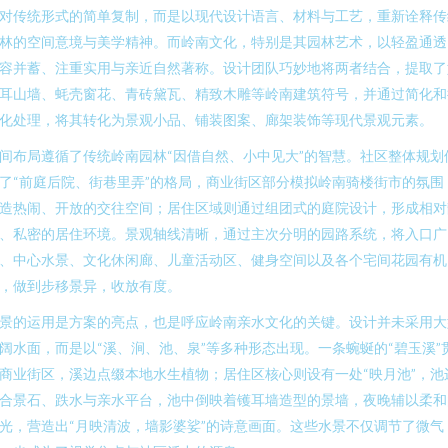
对传统形式的简单复制，而是以现代设计语言、材料与工艺，重新诠释传
林的空间意境与美学精神。而岭南文化，特别是其园林艺术，以轻盈通透
容并蓄、注重实用与亲近自然著称。设计团队巧妙地将两者结合，提取了
耳山墙、蚝壳窗花、青砖黛瓦、精致木雕等岭南建筑符号，并通过简化和
化处理，将其转化为景观小品、铺装图案、廊架装饰等现代景观元素。
间布局遵循了传统岭南园林“因借自然、小中见大”的智慧。社区整体规划
了“前庭后院、街巷里弄”的格局，商业街区部分模拟岭南骑楼街市的氛围
造热闹、开放的交往空间；居住区域则通过组团式的庭院设计，形成相对
、私密的居住环境。景观轴线清晰，通过主次分明的园路系统，将入口广
、中心水景、文化休闲廊、儿童活动区、健身空间以及各个宅间花园有机
，做到步移景异，收放有度。
景的运用是方案的亮点，也是呼应岭南亲水文化的关键。设计并未采用大
阔水面，而是以“溪、涧、池、泉”等多种形态出现。一条蜿蜒的“碧玉溪”
商业街区，溪边点缀本地水生植物；居住区核心则设有一处“映月池”，池
合景石、跌水与亲水平台，池中倒映着镬耳墙造型的景墙，夜晚辅以柔和
光，营造出“月映清波，墙影婆娑”的诗意画面。这些水景不仅调节了微气