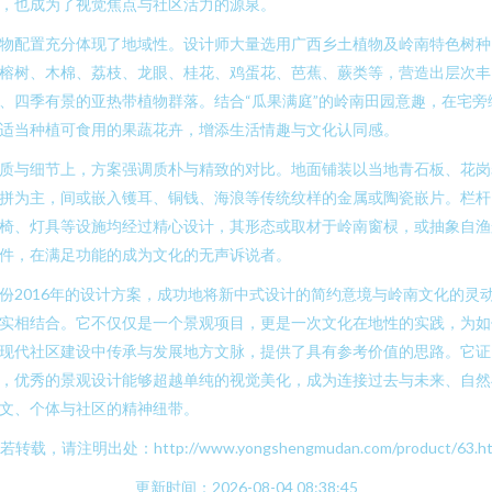
，也成为了视觉焦点与社区活力的源泉。
物配置充分体现了地域性。设计师大量选用广西乡土植物及岭南特色树种
榕树、木棉、荔枝、龙眼、桂花、鸡蛋花、芭蕉、蕨类等，营造出层次丰
、四季有景的亚热带植物群落。结合“瓜果满庭”的岭南田园意趣，在宅旁
适当种植可食用的果蔬花卉，增添生活情趣与文化认同感。
质与细节上，方案强调质朴与精致的对比。地面铺装以当地青石板、花岗
拼为主，间或嵌入镬耳、铜钱、海浪等传统纹样的金属或陶瓷嵌片。栏杆
椅、灯具等设施均经过精心设计，其形态或取材于岭南窗棂，或抽象自渔
件，在满足功能的成为文化的无声诉说者。
份2016年的设计方案，成功地将新中式设计的简约意境与岭南文化的灵
实相结合。它不仅仅是一个景观项目，更是一次文化在地性的实践，为如
现代社区建设中传承与发展地方文脉，提供了具有参考价值的思路。它证
，优秀的景观设计能够超越单纯的视觉美化，成为连接过去与未来、自然
文、个体与社区的精神纽带。
若转载，请注明出处：http://www.yongshengmudan.com/product/63.ht
更新时间：2026-08-04 08:38:45