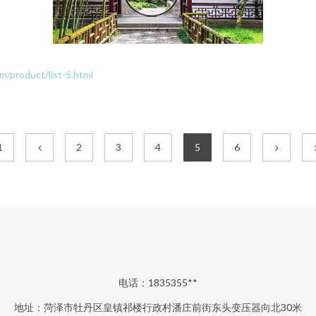
oduct/list-5.html
1
2
3
4
5
6
电话：1835355**
地址：菏泽市牡丹区皇镇祁楼行政村潘庄前街东头变压器向北30米